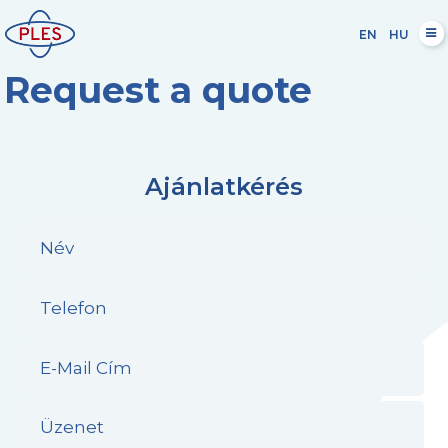
EN
HU
Request a quote
Ajánlatkérés